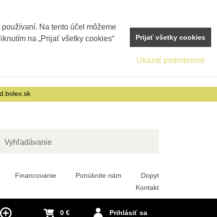
j používaní. Na tento účel môžeme
Prijať všetky cookies
iknutím na „Prijať všetky cookies“
Ukázať podrobnosti
d.bolex.sk
adať
Financovanie
Ponúknite nám
Dopyt
Kontakt
0 €
Prihlásiť sa