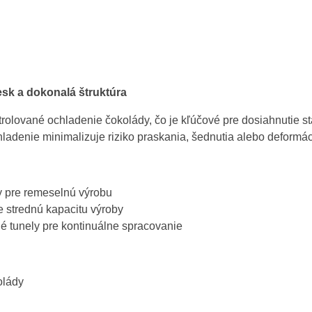
lesk a dokonalá štruktúra
olované ochladenie čokolády, čo je kľúčové pre dosiahnutie st
adenie minimalizuje riziko praskania, šednutia alebo deformác
y pre remeselnú výrobu
e strednú kapacitu výroby
é tunely pre kontinuálne spracovanie
olády