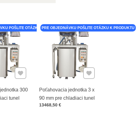
VKU POŠLITE OTÁZKU K PRODUKTU
PRE OBJEDNÁVKU POŠLITE OTÁZKU K PRODUKTU
Pridať k Obľúbeným
Pridať k Obľúbeným
jednotka 300
Poťahovacia jednotka 3 x
aci tunel
90 mm pre chladiaci tunel
Cena s DPH
13468,50 €