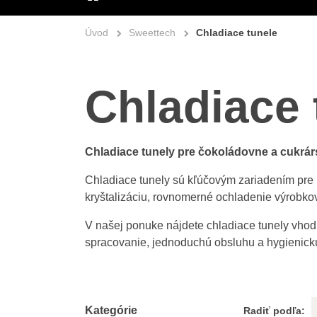
ÚVOD
Úvod
Sweettech
Chladiace tunele
Chladiace 
Chladiace tunely pre čokoládovne a cukrá
Chladiace tunely sú kľúčovým zariadením pre 
kryštalizáciu, rovnomerné ochladenie výrobkov
V našej ponuke nájdete chladiace tunely vhod
spracovanie, jednoduchú obsluhu a hygienick
Kategórie
Radiť podľa: