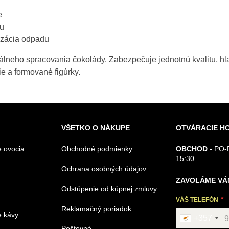
e
bu
izácia odpadu
álneho spracovania čokolády. Zabezpečuje jednotnú kvalitu, hla
ie a formované figúrky.
VŠETKO O NÁKUPE
OTVÁRACIE H
 ovocia
Obchodné podmienky
OBCHOD -
PO-P
15:30
Ochrana osobných údajov
ZAVOLÁME VÁ
Odstúpenie od kúpnej zmluvy
VÁŠ TELEFÓN
Reklamačný poriadok
e kávy
+357
Poštovné