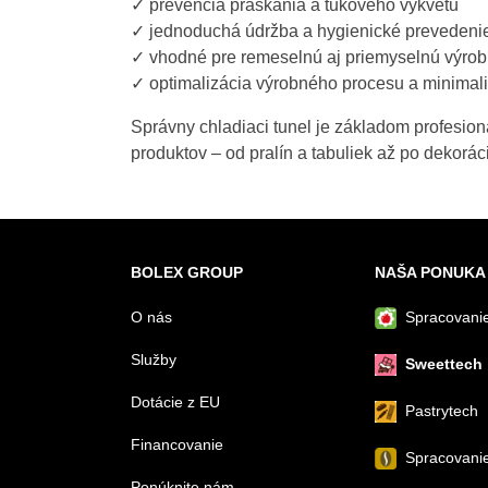
✓ prevencia praskania a tukového výkvetu
✓ jednoduchá údržba a hygienické prevedeni
✓ vhodné pre remeselnú aj priemyselnú výro
✓ optimalizácia výrobného procesu a minimal
Správny chladiaci tunel je základom profesion
produktov – od pralín a tabuliek až po dekorác
BOLEX GROUP
NAŠA PONUKA
O nás
Spracovanie
Služby
Sweettech
Dotácie z EU
Pastrytech
Financovanie
Spracovani
Ponúknite nám