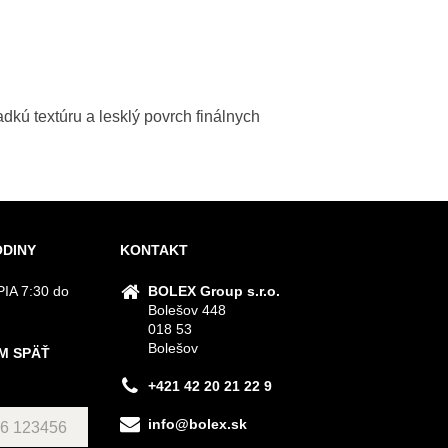
dkú textúru a lesklý povrch finálnych
ODINY
KONTAKT
IA 7:30 do
BOLEX Group s.r.o.
Bolešov 448
018 53
Bolešov
M SPÄŤ
+421 42 20 21 22 9
info@bolex.sk