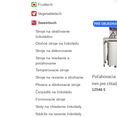
Fruittech
Vegetabletech
Sweettech
PRE OBJEDNÁ
Stroje na obaľovanie
čokoládou
Otočné stroje na čokoládu
Stroje na dekorovanie
Stroje na miešanie a
poťahovanie
Temperovacie stroje
Poťahovacia 
Stroje na rezanie a strúhanie
mm pre chladi
Plniace a dávkovacie stroje
Cena s DPH
12546 €
Čerpadlá na čokoládu
Formovacie stroje
Stoly na chladenie čokolády
Nádrže na tavenie čokolády