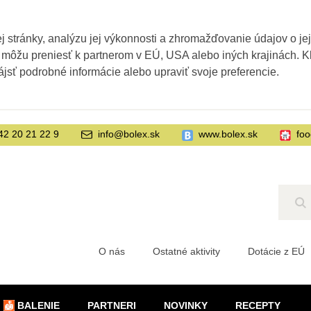
 stránky, analýzu jej výkonnosti a zhromažďovanie údajov o je
 môžu preniesť k partnerom v EÚ, USA alebo iných krajinách. Kl
ájsť podrobné informácie alebo upraviť svoje preferencie.
42 20 21 22 9
info@bolex.sk
www.bolex.sk
foo
Hľ
O nás
Ostatné aktivity
Dotácie z EÚ
BALENIE
PARTNERI
NOVINKY
RECEPTY