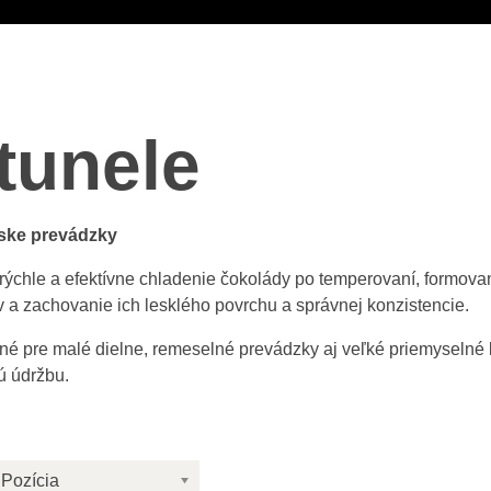
tunele
rske prevádzky
rýchle a efektívne chladenie čokolády po temperovaní, formova
 a zachovanie ich lesklého povrchu a správnej konzistencie.
né pre malé dielne, remeselné prevádzky aj veľké priemyselné l
ú údržbu.
Pozícia