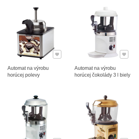
Pridať k Obľúbeným
Pridať 
Automat na výrobu
Automat na výrobu
horúcej polevy
horúcej čokolády 3 l biely