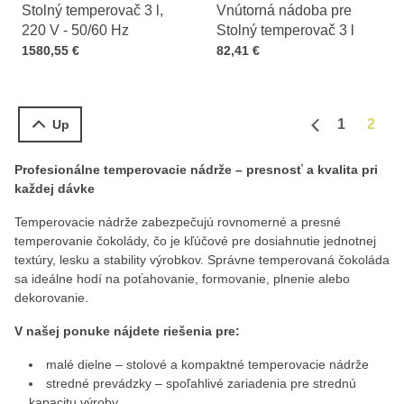
Stolný temperovač 3 l,
Vnútorná nádoba pre
220 V - 50/60 Hz
Stolný temperovač 3 l
Cena s DPH
Cena s DPH
1580,55 €
82,41 €
1
2
Up
Predchádzajú
Profesionálne temperovacie nádrže – presnosť a kvalita pri
každej dávke
Temperovacie nádrže zabezpečujú rovnomerné a presné
temperovanie čokolády, čo je kľúčové pre dosiahnutie jednotnej
textúry, lesku a stability výrobkov. Správne temperovaná čokoláda
sa ideálne hodí na poťahovanie, formovanie, plnenie alebo
dekorovanie.
V našej ponuke nájdete riešenia pre:
malé dielne – stolové a kompaktné temperovacie nádrže
stredné prevádzky – spoľahlivé zariadenia pre strednú
kapacitu výroby