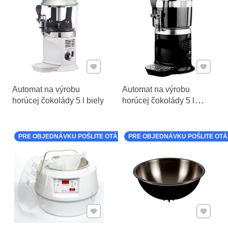
Pridať k Obľúbeným
Pridať 
Automat na výrobu
Automat na výrobu
horúcej čokolády 5 l biely
horúcej čokolády 5 l
čierny
PRE OBJEDNÁVKU POŠLITE OTÁZKU K PRODUKTU
PRE OBJEDNÁVKU POŠLITE OT
Pridať k Obľúbeným
Pridať 