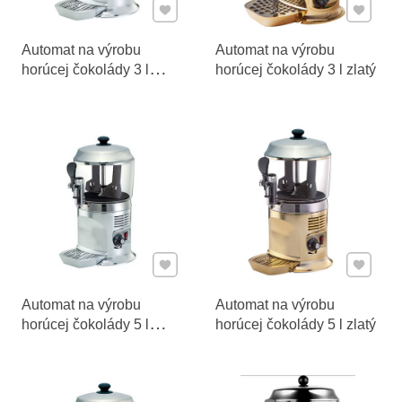
Pridať k Obľúbeným
Pridať 
Automat na výrobu
Automat na výrobu
horúcej čokolády 3 l
horúcej čokolády 3 l zlatý
strieborný
Pridať k Obľúbeným
Pridať 
Automat na výrobu
Automat na výrobu
horúcej čokolády 5 l
horúcej čokolády 5 l zlatý
strieborný