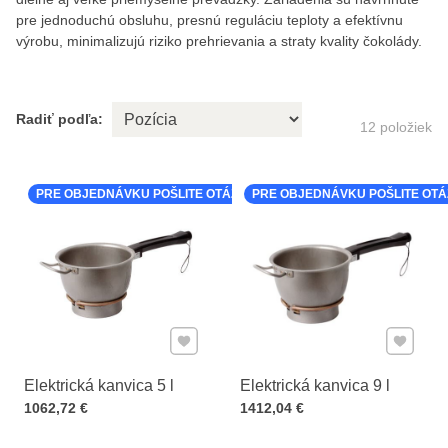
pre jednoduchú obsluhu, presnú reguláciu teploty a efektívnu
výrobu, minimalizujú riziko prehrievania a straty kvality čokolády.
Radiť podľa:
12
položiek
PRE OBJEDNÁVKU POŠLITE OTÁZKU K PRODUKTU
PRE OBJEDNÁVKU POŠLITE OT
Pridať k Obľúbeným
Pridať 
Elektrická kanvica 5 l
Elektrická kanvica 9 l
Cena s DPH
Cena s DPH
1062,72 €
1412,04 €