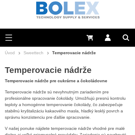
Hľadať
0 €
Prihlásiť sa
Menu
Vyh
Úvod
Sweettech
Temperovacie nádrže
Temperovacie nádrže
Temperovacie nádrže pre cukrárne a čokoládovne
Temperovacie nádrže sú nevyhnutným zariadením pre
profesionálne spracovanie čokolády. Umožňujú presnú kontrolu
teploty a homogénne temperovanie čokolády, čo zabezpečuje
stabilnú kryštalizáciu kakaového masla, hladký lesklý povrch a
správnu konzistenciu pre ďalšie spracovanie.
V našej ponuke nájdete temperovacie nádrže vhodné pre malé
dielne aj veľké priemyselné prevádzky. Zariadenia sú navrhnuté