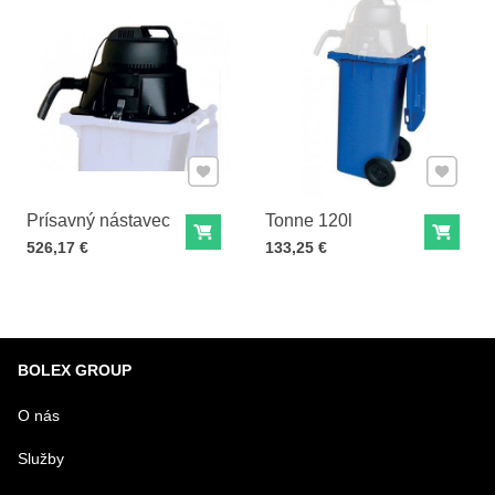
Pridať k Obľúbeným
Pridať 
Prísavný nástavec
Tonne 120l
Do košíka
Do ko
Cena s DPH
Cena s DPH
526,17 €
133,25 €
BOLEX GROUP
O nás
Služby