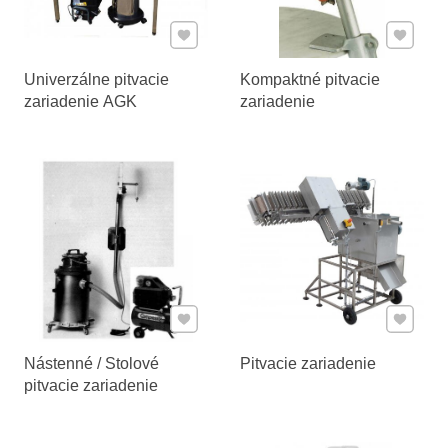
Pridať k Obľúbeným
Pridať 
Univerzálne pitvacie
Kompaktné pitvacie
zariadenie AGK
zariadenie
Pridať k Obľúbeným
Pridať 
Nástenné / Stolové
Pitvacie zariadenie
pitvacie zariadenie