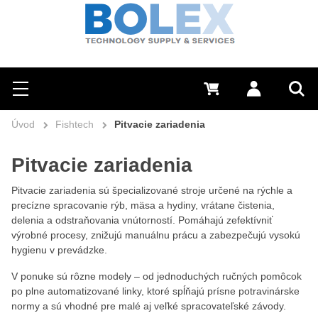
Hľadať
0 €
Prihlásiť sa
Menu
Vyh
Úvod
Fishtech
Pitvacie zariadenia
Pitvacie zariadenia
Pitvacie zariadenia sú špecializované stroje určené na rýchle a
precízne spracovanie rýb, mäsa a hydiny, vrátane čistenia,
delenia a odstraňovania vnútorností. Pomáhajú zefektívniť
výrobné procesy, znižujú manuálnu prácu a zabezpečujú vysokú
hygienu v prevádzke.
V ponuke sú rôzne modely – od jednoduchých ručných pomôcok
po plne automatizované linky, ktoré spĺňajú prísne potravinárske
normy a sú vhodné pre malé aj veľké spracovateľské závody.