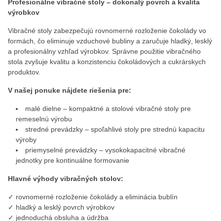
Profesionálne vibračné stoly – dokonalý povrch a kvalita
výrobkov
Vibračné stoly zabezpečujú rovnomerné rozloženie čokolády vo
formách, čo eliminuje vzduchové bubliny a zaručuje hladký, lesklý
a profesionálny vzhľad výrobkov. Správne použitie vibračného
stola zvyšuje kvalitu a konzistenciu čokoládových a cukrárskych
produktov.
V našej ponuke nájdete riešenia pre:
malé dielne – kompaktné a stolové vibračné stoly pre
remeselnú výrobu
stredné prevádzky – spoľahlivé stoly pre strednú kapacitu
výroby
priemyselné prevádzky – vysokokapacitné vibračné
jednotky pre kontinuálne formovanie
Hlavné výhody vibračných stolov:
✓ rovnomerné rozloženie čokolády a eliminácia bublín
✓ hladký a lesklý povrch výrobkov
✓ jednoduchá obsluha a údržba