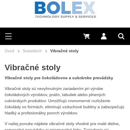
Hľadať
0 €
Prihlásiť sa
Menu
Vyh
Úvod
Sweettech
Vibračné stoly
Vibračné stoly
Vibračné stoly pre čokoládovne a cukrárske prevádzky
Vibračné stoly sú nevyhnutným zariadením pri výrobe
čokoládových výrobkov, pralín, tabuliek alebo plnených
cukrárskych produktov. Umožňujú rovnomerné rozloženie
čokolády vo formách, eliminujú vzduchové bubliny a zabezpečujú
hladký a profesionálny povrch výrobkov.
V našej ponuke nájdete vibračné stoly vhodné pre malé dielne,
remeselné prevádzky aj priemyselné linky. Zariadenia sú