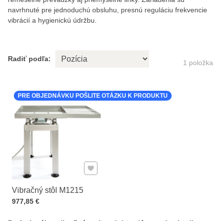
navrhnuté pre jednoduchú obsluhu, presnú reguláciu frekvencie
vibrácií a hygienickú údržbu.
Radiť podľa:
1
položka
PRE OBJEDNÁVKU POŠLITE OTÁZKU K PRODUKTU
Pridať k Obľúbeným
Vibračný stôl M1215
Cena s DPH
977,85 €