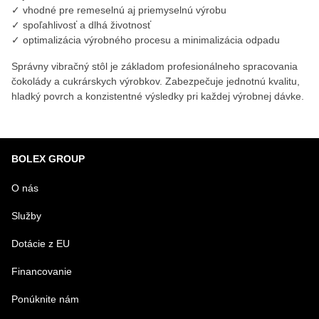
✓ vhodné pre remeselnú aj priemyselnú výrobu
✓ spoľahlivosť a dlhá životnosť
✓ optimalizácia výrobného procesu a minimalizácia odpadu
Správny vibračný stôl je základom profesionálneho spracovania
čokolády a cukrárskych výrobkov. Zabezpečuje jednotnú kvalitu,
hladký povrch a konzistentné výsledky pri každej výrobnej dávke.
BOLEX GROUP
O nás
Služby
Dotácie z EU
Financovanie
Ponúknite nám