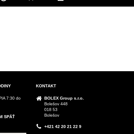
ODINY
KONTAKT
IA 7:30 do
BOLEX Group s.r.o.
Bolešov 448
018 53
Bolešov
M SPÄŤ
+421 42 20 21 22 9