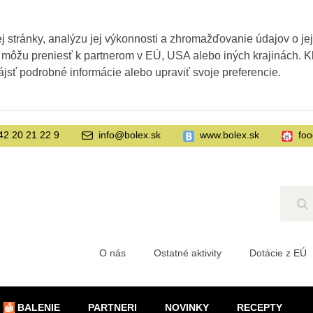
 stránky, analýzu jej výkonnosti a zhromažďovanie údajov o je
 môžu preniesť k partnerom v EÚ, USA alebo iných krajinách. Kl
ájsť podrobné informácie alebo upraviť svoje preferencie.
42 20 21 22 9
info@bolex.sk
www.bolex.sk
foo
Hľ
O nás
Ostatné aktivity
Dotácie z EÚ
BALENIE
PARTNERI
NOVINKY
RECEPTY