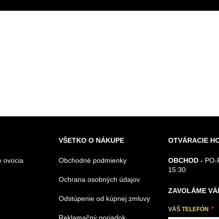
VŠETKO O NÁKUPE
OTVÁRACIE H
 ovocia
Obchodné podmienky
OBCHOD -
PO-P
15:30
Ochrana osobných údajov
ZAVOLÁME VÁ
Odstúpenie od kúpnej zmluvy
VÁŠ TELEFÓN
Reklamačný poriadok