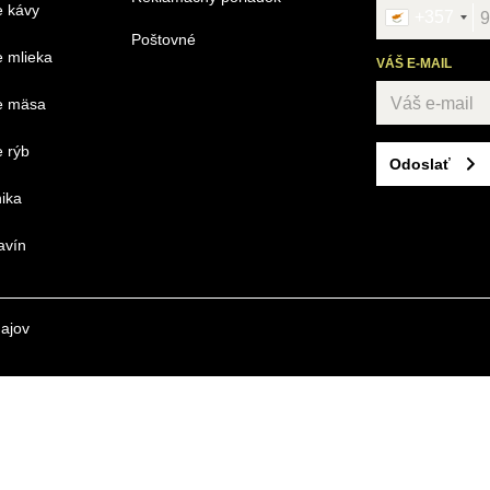
e kávy
+357
Poštovné
 mlieka
VÁŠ E-MAIL
e mäsa
 rýb
Odoslať
ika
avín
ajov