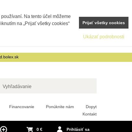
j používaní. Na tento účel môžeme
Prijať všetky cookies
iknutím na „Prijať všetky cookies“
Ukázať podrobnosti
d.bolex.sk
adať
Financovanie
Ponúknite nám
Dopyt
Kontakt
0 €
Prihlásiť sa