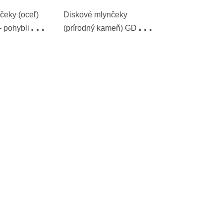
čeky (oceľ)
Diskové mlynčeky
- pohyblivý
(prírodný kameň) GD
20/25/30