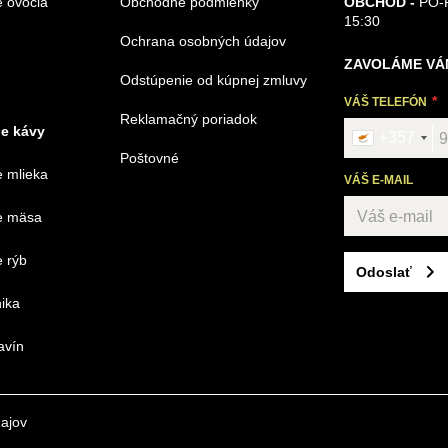
 ovocia
Obchodné podmienky
OBCHOD -
PO-P
15:30
Ochrana osobných údajov
ZAVOLÁME VÁ
Odstúpenie od kúpnej zmluvy
VÁŠ TELEFÓN
Reklamačný poriadok
e kávy
+357
Poštovné
 mlieka
VÁŠ E-MAIL
e mäsa
 rýb
Odoslať
ika
avín
ajov