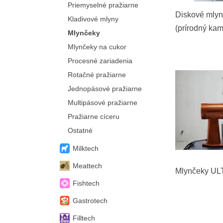
Priemyselné pražiarne
Diskové mly
Kladivové mlyny
(prírodný ka
Mlynčeky
Mlynčeky na cukor
Procesné zariadenia
Rotačné pražiarne
Jednopásové pražiarne
Multipásové pražiarne
Pražiarne cíceru
Ostatné
Milktech
Meattech
Mlynčeky UL
Fishtech
Gastrotech
Filltech