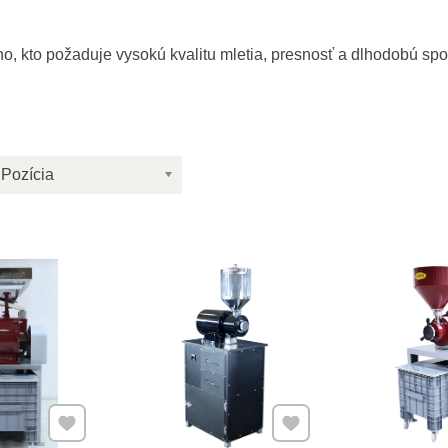
o, kto požaduje vysokú kvalitu mletia, presnosť a dlhodobú s
Pozícia
Pridať k Obľúbeným
Pridať k Obľúbeným