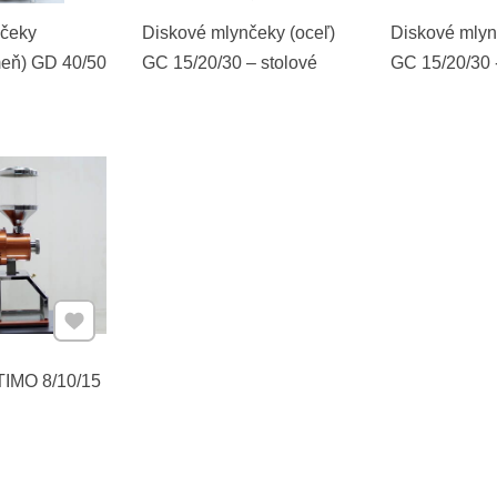
nčeky
Diskové mlynčeky (oceľ)
Diskové mlyn
meň) GD 40/50
GC 15/20/30 – stolové
GC 15/20/30 
box
Pridať k Obľúbeným
TIMO 8/10/15