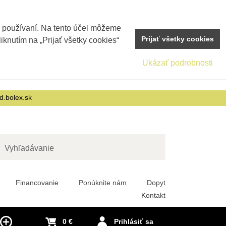
j používaní. Na tento účel môžeme
Prijať všetky cookies
iknutím na „Prijať všetky cookies“
Ukázať podrobnosti
d.bolex.sk
adať
Financovanie
Ponúknite nám
Dopyt
Kontakt
0 €
Prihlásiť sa