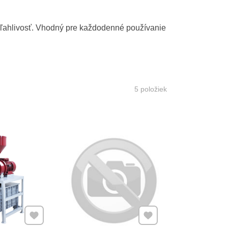
poľahlivosť. Vhodný pre každodenné používanie
5
položiek
Pridať k Obľúbeným
Pridať k Obľúbeným