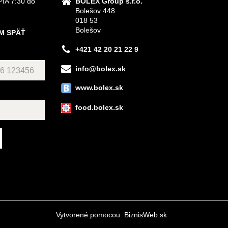
IA 7:30 do
BOLEX Group s.r.o.
Bolešov 448
018 53
Bolešov
M SPÄŤ
+421 42 20 21 22 9
info@bolex.sk
www.bolex.sk
food.bolex.sk
Vytvorené pomocou:
BiznisWeb.sk