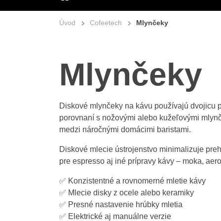
ÚVOD
Úvod
Cofeetech
Mlynčeky
Mlynčeky
Diskové mlynčeky na kávu používajú dvojicu 
porovnaní s nožovými alebo kužeľovými mlynč
medzi náročnými domácimi baristami.
Diskové mlecie ústrojenstvo minimalizuje pr
pre espresso aj iné prípravy kávy – moka, aero
✅ Konzistentné a rovnomerné mletie kávy
✅ Mlecie disky z ocele alebo keramiky
✅ Presné nastavenie hrúbky mletia
✅ Elektrické aj manuálne verzie