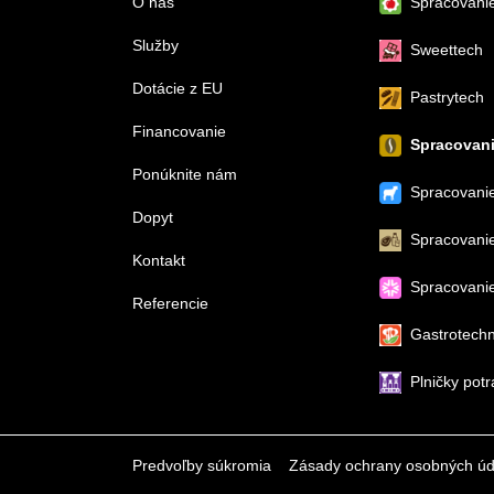
O nás
Spracovanie
Služby
Sweettech
Dotácie z EU
Pastrytech
Financovanie
Spracovani
Ponúknite nám
Spracovanie
Dopyt
Spracovani
Kontakt
Spracovanie
Referencie
Gastrotechn
Plničky potr
Predvoľby súkromia
Zásady ochrany osobných úd