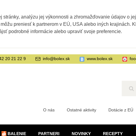
 stránky, analýzu jej výkonnosti a zhromažďovanie údajov o je
 môžu preniesť k partnerom v EÚ, USA alebo iných krajinách. Kl
ájsť podrobné informácie alebo upraviť svoje preferencie.
42 20 21 22 9
info@bolex.sk
www.bolex.sk
foo
Hľ
O nás
Ostatné aktivity
Dotácie z EÚ
BALENIE
PARTNERI
NOVINKY
RECEPTY