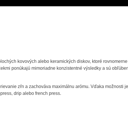
plochých kovových alebo keramických diskov, ktoré rovnomern
ekmi ponúkajú mimoriadne konzistentné výsledky a sú obľúbeno
ehrievanie zŕn a zachováva maximálnu arómu. Vďaka možnosti j
press, drip alebo french press.