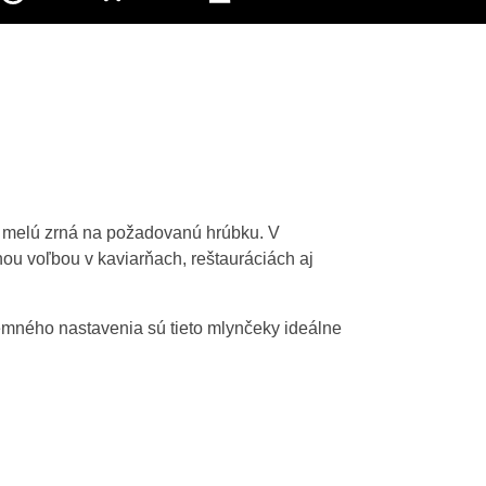
e melú zrná na požadovanú hrúbku. V
u voľbou v kaviarňach, reštauráciách aj
emného nastavenia sú tieto mlynčeky ideálne