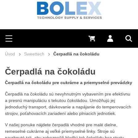
Hľadať
0 €
Prihlásiť sa
Menu
Vyh
Úvod
Sweettech
Čerpadlá na čokoládu
Čerpadlá na čokoládu
Čerpadlá na čokoládu pre cukrárne a priemyselné prevádzky
Čerpadlá na čokoládu sú nevyhnutným vybavením pre efektívnu
a presnú manipuláciu s tekutou čokoládou. Umožňujú jej
jednoduchý transport, dávkovanie a napájanie do temperovacích
strojov, poťahovacích zariadení alebo plniacich jednotiek.
V našej ponuke nájdete čerpadlá vhodné pre malé dielne,
remeselné cukrárne aj veľké priemyselné linky. Stroje sú
navrhnuté tak, aby zabezpečili hladký tok čokolády bez straty