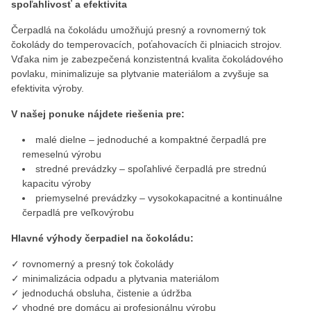
spoľahlivosť a efektivita
Čerpadlá na čokoládu umožňujú presný a rovnomerný tok
čokolády do temperovacích, poťahovacích či plniacich strojov.
Vďaka nim je zabezpečená konzistentná kvalita čokoládového
povlaku, minimalizuje sa plytvanie materiálom a zvyšuje sa
efektivita výroby.
V našej ponuke nájdete riešenia pre:
malé dielne – jednoduché a kompaktné čerpadlá pre
remeselnú výrobu
stredné prevádzky – spoľahlivé čerpadlá pre strednú
kapacitu výroby
priemyselné prevádzky – vysokokapacitné a kontinuálne
čerpadlá pre veľkovýrobu
Hlavné výhody čerpadiel na čokoládu:
✓ rovnomerný a presný tok čokolády
✓ minimalizácia odpadu a plytvania materiálom
✓ jednoduchá obsluha, čistenie a údržba
✓ vhodné pre domácu aj profesionálnu výrobu