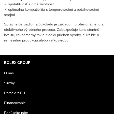
✓ spoľahlivosť a dlhá životnosť
✓ optimálna kompatibilita s temperovacími a poťahovacími
strojmi
Správne čerpadlo na čokoládu je základom profesionálneho a
efektívneho výrobného procesu. Zabezpečuje konzistentnú
kvalitu, rovnomerný tok a hladký priebeh výroby, či už ide o
remeselnú produkciu alebo veľkovýrobu.
BOLEX GROUP
O nás
Služby
Dotácie z EU
Financovanie
Ponúknite nám