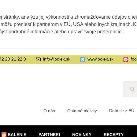
 stránky, analýzu jej výkonnosti a zhromažďovanie údajov o je
 môžu preniesť k partnerom v EÚ, USA alebo iných krajinách. Kl
ájsť podrobné informácie alebo upraviť svoje preferencie.
42 20 21 22 9
info@bolex.sk
www.bolex.sk
foo
Hľ
O nás
Ostatné aktivity
Dotácie z EÚ
BALENIE
PARTNERI
NOVINKY
RECEPTY