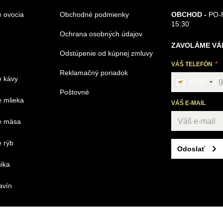
 ovocia
Obchodné podmienky
OBCHOD -
PO-P
15:30
Ochrana osobných údajov
ZAVOLÁME VÁ
Odstúpenie od kúpnej zmluvy
VÁŠ TELEFÓN
Reklamačný poriadok
e kávy
+357
Poštovné
 mlieka
VÁŠ E-MAIL
e mäsa
 rýb
Odoslať
ika
avín