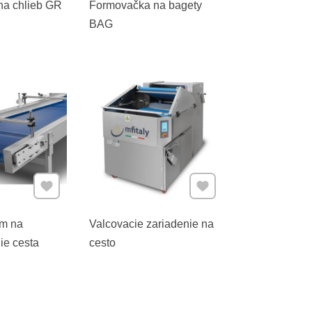
na chlieb GR
Formovačka na bagety
BAG
Pridať k Obľúbeným
Pridať k Obľúbeným
ém na
Valcovacie zariadenie na
ie cesta
cesto