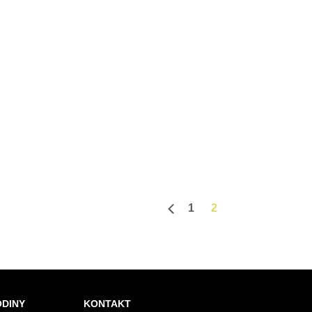
1
2
Predchádzajúca strana
ODINY
KONTAKT