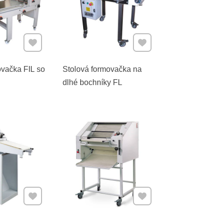
Pridať k Obľúbeným
Pridať k Obľúbeným
ovačka FIL so
Stolová formovačka na
dlhé bochníky FL
Pridať k Obľúbeným
Pridať k Obľúbeným