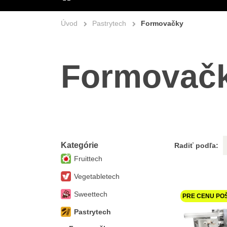
ÚVOD
Úvod
Pastrytech
Formovačky
Formovač
Kategórie
Radiť podľa:
Fruittech
Vegetabletech
Sweettech
PRE CENU PO
Pastrytech