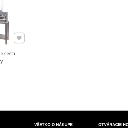
Pridať k Obľúbeným
ie cesta -
ry
VŠETKO O NÁKUPE
OTVÁRACIE H