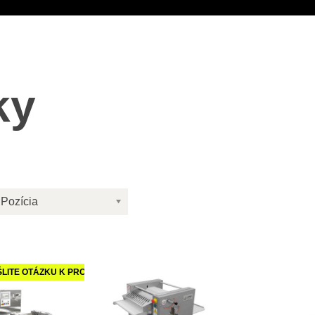
ky
Pozícia
ŠLITE OTÁZKU K PRODUKTU