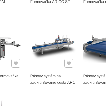
PAL
Formovačka AR CO ST
Formovačka 
Pridať k Obľúbeným
Pridať k Obľúbeným
formovačka
Pásový systém na
Pásový syst
zaokrúhľovanie cesta ARC
zaokrúhľovan