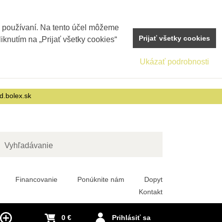
j používaní. Na tento účel môžeme
Prijať všetky cookies
iknutím na „Prijať všetky cookies“
Ukázať podrobnosti
d.bolex.sk
adať
Financovanie
Ponúknite nám
Dopyt
Kontakt
0 €
Prihlásiť sa