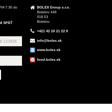
IA 7:30 do
BOLEX Group s.r.o.
Bolešov 448
018 53
Bolešov
M SPÄŤ
+421 42 20 21 22 9
info@bolex.sk
www.bolex.sk
food.bolex.sk