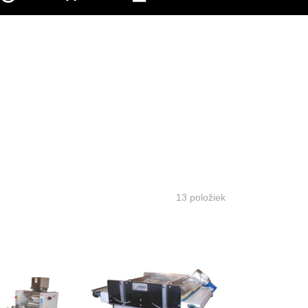
13
položiek