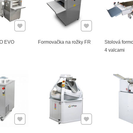
Pridať k Obľúbeným
Pridať k Obľúbeným
O EVO
Formovačka na rožky FR
Stolová form
4 valcami
Pridať k Obľúbeným
Pridať k Obľúbeným