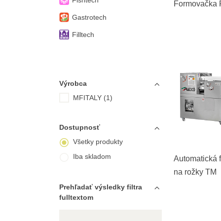
Fishtech
Formovačka 
Gastrotech
Filltech
Výrobca
MFITALY (1)
Dostupnosť
Všetky produkty
Iba skladom
Automatická 
na rožky TM
Prehľadať výsledky filtra
fulltextom