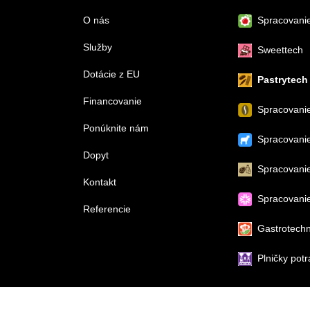
O nás
Spracovanie
Služby
Sweettech
Dotácie z EU
Pastrytech
Financovanie
Spracovani
Ponúknite nám
Spracovanie
Dopyt
Spracovani
Kontakt
Spracovanie
Referencie
Gastrotechn
Plničky potr