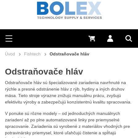
Hľadať
0 €
Prihlásiť sa
Menu
Vyh
Úvod
Fishtech
Odstraňovače hláv
Odstraňovače hláv
Odstraňovače hláv sú špecializované zariadenia navrhnuté na
rýchle a presné odstránenie hláv z rýb, hydiny a iných druhov
mäsa. Tieto stroje výrazne znižujú manuálnu prácu, zvyšujú
efektivitu výroby a zabezpečujú konzistentnú kvalitu spracovania.
V ponuke sú rôzne modely – od jednoduchých manuálnych
zariadení až po plne automatizované linky pre priemyselné
spracovanie. Zariadenia sú vyrobené z materiálov vhodných pre
potravinársky priemysel, ktoré uľahčujú čistenie a spĺňajú