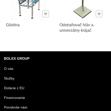
Pridať k Obľúbeným
Pridať 
Gilotína
Odstraňovač hláv a
univerzálny krájač
BOLEX GROUP
O nás
Služby
Dotácie z EU
Financovanie
Ponúknite nám