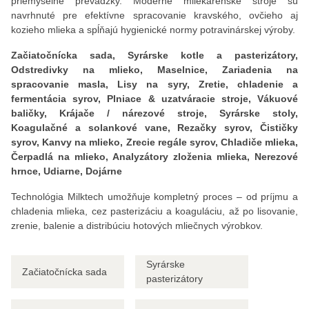
priemyselné prevádzky. Moderné mliekarenské stroje sú
navrhnuté pre efektívne spracovanie kravského, ovčieho aj
kozieho mlieka a spĺňajú hygienické normy potravinárskej výroby.
Začiatočnícka sada, Syrárske kotle a pasterizátory,
Odstredivky na mlieko, Maselnice, Zariadenia na
spracovanie masla, Lisy na syry, Zretie, chladenie a
fermentácia syrov, Plniace & uzatváracie stroje, Vákuové
baličky, Krájače / nárezové stroje, Syrárske stoly,
Koagulačné a solankové vane, Rezačky syrov, Čističky
syrov, Kanvy na mlieko, Zrecie regále syrov, Chladiče mlieka,
Čerpadlá na mlieko, Analyzátory zloženia mlieka, Nerezové
hrnce, Udiarne, Dojárne
Technológia Milktech umožňuje kompletný proces – od príjmu a
chladenia mlieka, cez pasterizáciu a koaguláciu, až po lisovanie,
zrenie, balenie a distribúciu hotových mliečnych výrobkov.
Syrárske
Začiatočnícka sada
pasterizátory