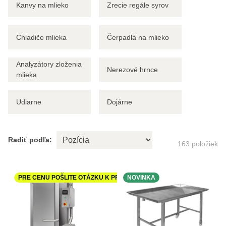
Kanvy na mlieko
Zrecie regále syrov
Chladiče mlieka
Čerpadlá na mlieko
Analyzátory zloženia
Nerezové hrnce
mlieka
Udiarne
Dojárne
Radiť podľa:
163
položiek
PRE CENU POŠLITE OTÁZKU K PRODUKTU
NOVINKA