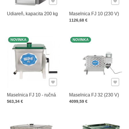
Udiareň, kapacita 200 kg
Maselnica FJ 10 (230 V)
Cena s DPH
1126,68 €
NOVINKA
NOVINKA
Pridať k Obľúbeným
Pridať 
Maselnica FJ 10 - ručná
Maselnica FJ 32 (230 V)
Cena s DPH
Cena s DPH
563,34 €
4099,59 €