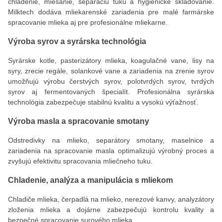
chladenie, miešanie, separáciu tuku a hygienické skladovanie.
Milktech dodáva mliekarenské zariadenia pre malé farmárske
spracovanie mlieka aj pre profesionálne mliekarne.
Výroba syrov a syrárska technológia
Syrárske kotle, pasterizátory mlieka, koagulačné vane, lisy na
syry, zrecie regále, solankové vane a zariadenia na zrenie syrov
umožňujú výrobu čerstvých syrov, polotvrdých syrov, tvrdých
syrov aj fermentovaných špecialít. Profesionálna syrárska
technológia zabezpečuje stabilnú kvalitu a vysokú výťažnosť.
Výroba masla a spracovanie smotany
Odstredivky na mlieko, separátory smotany, maselnice a
zariadenia na spracovanie masla optimalizujú výrobný proces a
zvyšujú efektivitu spracovania mliečneho tuku.
Chladenie, analýza a manipulácia s mliekom
Chladiče mlieka, čerpadlá na mlieko, nerezové kanvy, analyzátory
zloženia mlieka a dojárne zabezpečujú kontrolu kvality a
bezpečné spracovanie surového mlieka.