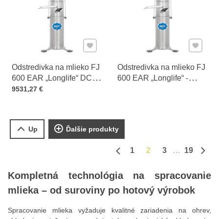
Pridať k Obľúbeným
Pridať 
Odstredivka na mlieko FJ
Odstredivka na mlieko FJ
600 EAR „Longlife“ DC
600 EAR „Longlife“ -
Cena s DPH
(230 V)
Direct connector
9531,27 €
Up
Ďalšie produkty
1
2
3
19
Predchádzajúca strana
Ďalš
Kompletná technológia na spracovanie
mlieka – od suroviny po hotový výrobok
Spracovanie mlieka vyžaduje kvalitné zariadenia na ohrev,