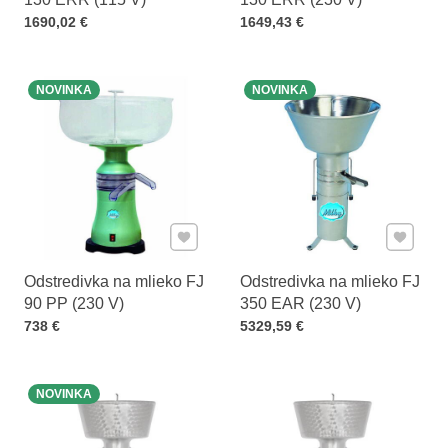
Cena s DPH
Cena s DPH
1690,02 €
1649,43 €
NOVINKA
NOVINKA
Pridať k Obľúbeným
Pridať 
Odstredivka na mlieko FJ
Odstredivka na mlieko FJ
90 PP (230 V)
350 EAR (230 V)
Cena s DPH
Cena s DPH
738 €
5329,59 €
NOVINKA