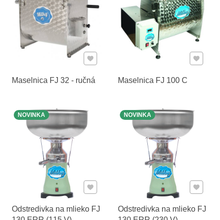
Pridať k Obľúbeným
Pridať 
Maselnica FJ 32 - ručná
Maselnica FJ 100 C
NOVINKA
NOVINKA
Pridať k Obľúbeným
Pridať 
Odstredivka na mlieko FJ
Odstredivka na mlieko FJ
130 ERR (115 V)
130 ERR (230 V)