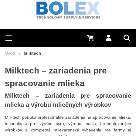
Hľadať
0 €
Prihlásiť sa
Menu
Vyh
Úvod
Milktech
Milktech – zariadenia pre
spracovanie mlieka
Milktech – zariadenia pre spracovanie
mlieka a výrobu mliečnych výrobkov
Milktech ponúka profesionálne zariadenia na spracovanie mlieka,
technológiu pre výrobu syra, výrobu masla, fermentovaných
výrobkov a kompletné mliekarenské vybavenie pre farmy aj