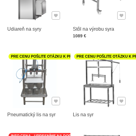
Pridať k Obľúbeným
Pridať 
Udiareň na syry
Stôl na výrobu syra
Cena s DPH
1089 €
PRE CENU POŠLITE OTÁZKU K PRODUKTU
PRE CENU POŠLITE OTÁZKU K 
Pridať k Obľúbeným
Pridať 
Pneumatický lis na syr
Lis na syr