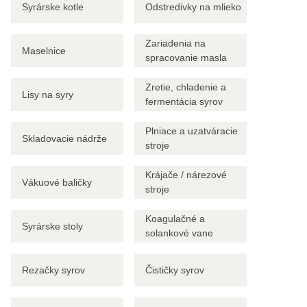
Syrárske kotle
Odstredivky na mlieko
Zariadenia na
Maselnice
spracovanie masla
Zretie, chladenie a
Lisy na syry
fermentácia syrov
Plniace a uzatváracie
Skladovacie nádrže
stroje
Krájače / nárezové
Vákuové baličky
stroje
Koagulačné a
Syrárske stoly
solankové vane
Rezačky syrov
Čističky syrov