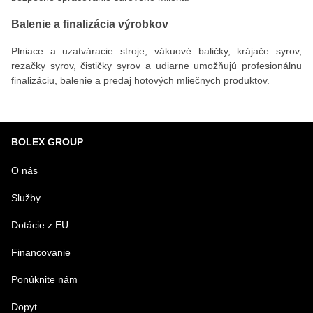
Balenie a finalizácia výrobkov
Plniace a uzatváracie stroje, vákuové baličky, krájače syrov,
rezačky syrov, čističky syrov a udiarne umožňujú profesionálnu
finalizáciu, balenie a predaj hotových mliečnych produktov.
BOLEX GROUP
O nás
Služby
Dotácie z EU
Financovanie
Ponúknite nám
Dopyt