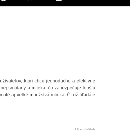
žívateľov, ktorí chcú jednoducho a efektívne
ečnej smotany a mlieka, čo zabezpečuje lepšiu
malé aj veľké množstvá mlieka. Či už hľadáte
18
položiek