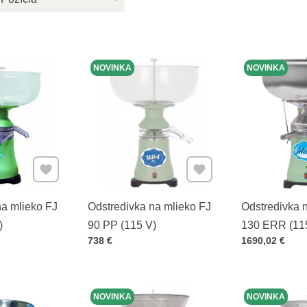
NOVINKA
NOVINKA
Pridať k Obľúbeným
Pridať k Obľúbeným
na mlieko FJ
Odstredivka na mlieko FJ
Odstredivka 
)
90 PP (115 V)
130 ERR (11
Cena s DPH
Cena s DPH
738 €
1690,02 €
NOVINKA
NOVINKA