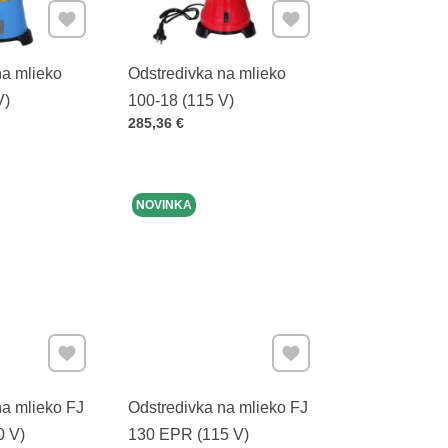
Pridať k Obľúbeným
Pridať k Obľúbeným
na mlieko
Odstredivka na mlieko
V)
100-18 (115 V)
Cena s DPH
285,36 €
NOVINKA
Pridať k Obľúbeným
Pridať k Obľúbeným
na mlieko FJ
Odstredivka na mlieko FJ
0 V)
130 EPR (115 V)