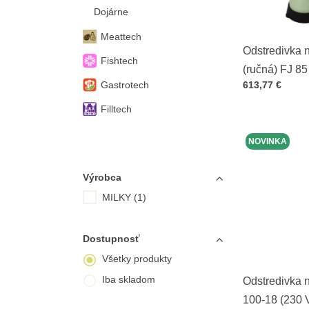
Dojárne
Meattech
Odstredivka 
Fishtech
(ručná) FJ 8
Cena s DPH
Gastrotech
613,77 €
Filltech
NOVINKA
Výrobca
MILKY (1)
Dostupnosť
Všetky produkty
Iba skladom
Odstredivka 
100-18 (230 