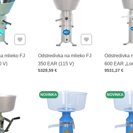
Pridať k Obľúbeným
Pridať k Obľúbeným
na mlieko FJ
Odstredivka na mlieko FJ
Odstredivka 
0 V)
350 EAR (115 V)
600 EAR „Lon
Cena s DPH
Cena s DPH
5329,59 €
9531,27 €
(230 V)
NOVINKA
NOVINKA