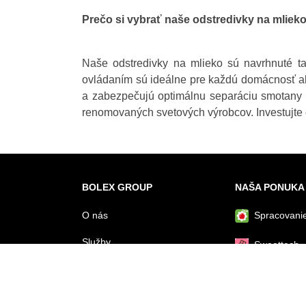
Prečo si vybrať naše odstredivky na mliek
Naše odstredivky na mlieko sú navrhnuté t
ovládaním sú ideálne pre každú domácnosť a
a zabezpečujú optimálnu separáciu smotany b
renomovaných svetových výrobcov. Investujte d
BOLEX GROUP
NAŠA PONUKA
O nás
Spracovanie
Služby
Sweettech
Dotácie z EU
Pastrytech
Financovanie
Spracovani