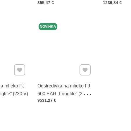
Cena s DPH
Cena s DPH
355,47 €
1239,84 €
NOVINKA
Pridať k Obľúbeným
Pridať k Obľúbeným
na mlieko FJ
Odstredivka na mlieko FJ
life“ (230 V)
600 EAR „Longlife“ (2x115
Cena s DPH
9531,27 €
V)