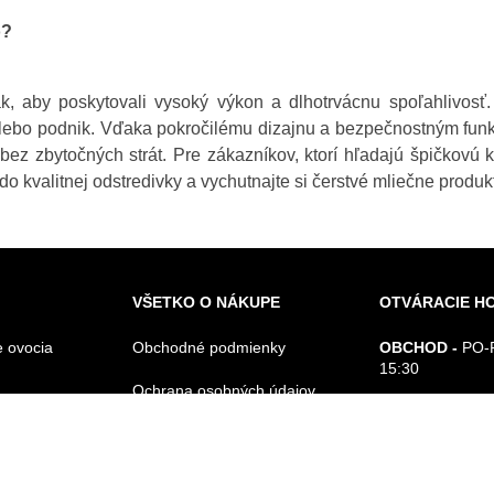
o?
ak, aby poskytovali vysoký výkon a dlhotrvácnu spoľahlivos
lebo podnik. Vďaka pokročilému dizajnu a bezpečnostným fun
ez zbytočných strát. Pre zákazníkov, ktorí hľadajú špičkovú k
o kvalitnej odstredivky a vychutnajte si čerstvé mliečne produk
VŠETKO O NÁKUPE
OTVÁRACIE H
 ovocia
Obchodné podmienky
OBCHOD -
PO-P
15:30
Ochrana osobných údajov
ZAVOLÁME VÁ
Odstúpenie od kúpnej zmluvy
VÁŠ TELEFÓN
Reklamačný poriadok
e kávy