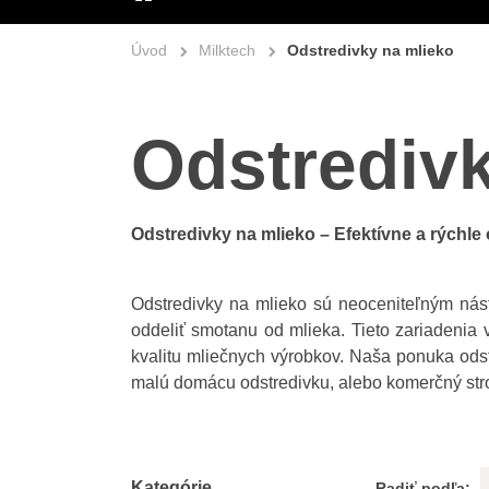
ÚVOD
Úvod
Milktech
Odstredivky na mlieko
Odstredivk
Odstredivky na mlieko – Efektívne a rýchl
Odstredivky na mlieko sú neoceniteľným nást
oddeliť smotanu od mlieka. Tieto zariadenia 
kvalitu mliečnych výrobkov. Naša ponuka ods
malú domácu odstredivku, alebo komerčný stroj
Kategórie
Radiť podľa: