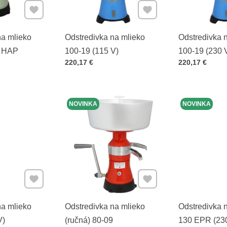
Pridať k Obľúbeným
Pridať k Obľúbeným
na mlieko
Odstredivka na mlieko
Odstredivka 
5 HAP
100-19 (115 V)
100-19 (230 
Cena s DPH
Cena s DPH
220,17 €
220,17 €
NOVINKA
NOVINKA
Pridať k Obľúbeným
Pridať k Obľúbeným
na mlieko
Odstredivka na mlieko
Odstredivka 
V)
(ručná) 80-09
130 EPR (23