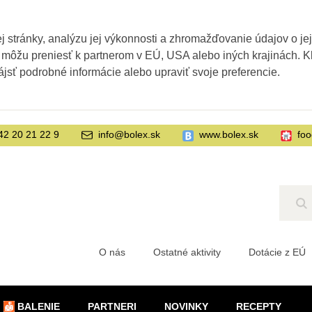
 stránky, analýzu jej výkonnosti a zhromažďovanie údajov o je
 môžu preniesť k partnerom v EÚ, USA alebo iných krajinách. Kl
ájsť podrobné informácie alebo upraviť svoje preferencie.
42 20 21 22 9
info@bolex.sk
www.bolex.sk
foo
Hľ
O nás
Ostatné aktivity
Dotácie z EÚ
BALENIE
PARTNERI
NOVINKY
RECEPTY