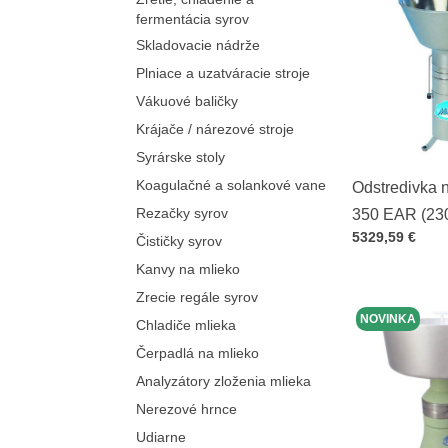
fermentácia syrov
Skladovacie nádrže
Plniace a uzatváracie stroje
Vákuové baličky
Krájače / nárezové stroje
Syrárske stoly
Koagulačné a solankové vane
Odstredivka 
Rezačky syrov
350 EAR (23
Cena s DPH
5329,59 €
Čističky syrov
Kanvy na mlieko
Zrecie regále syrov
NOVINKA
Chladiče mlieka
Čerpadlá na mlieko
Analyzátory zloženia mlieka
Nerezové hrnce
Udiarne