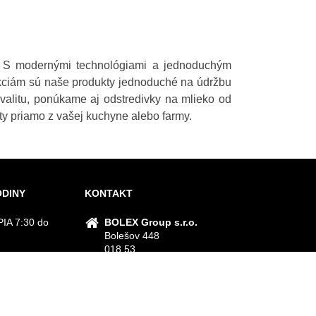
ť. S modernými technológiami a jednoduchým
kciám sú naše produkty jednoduché na údržbu
valitu, ponúkame aj odstredivky na mlieko od
ty priamo z vašej kuchyne alebo farmy.
ODINY
KONTAKT
IA 7:30 do
BOLEX Group s.r.o.
Bolešov 448
018 53
Bolešov
M SPÄŤ
+421 42 20 21 22 9
info@bolex.sk