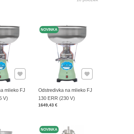
NOVINKA
Pridať k Obľúbeným
Pridať k Obľúbeným
na mlieko FJ
Odstredivka na mlieko FJ
5 V)
130 ERR (230 V)
Cena s DPH
1649,43 €
NOVINKA