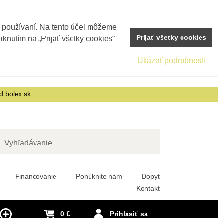
j používaní. Na tento účel môžeme
Prijať všetky cookies
iknutím na „Prijať všetky cookies“
Ukázať podrobnosti
d.bolex.sk
adať
Financovanie
Ponúknite nám
Dopyt
Kontakt
0 €
Prihlásiť sa