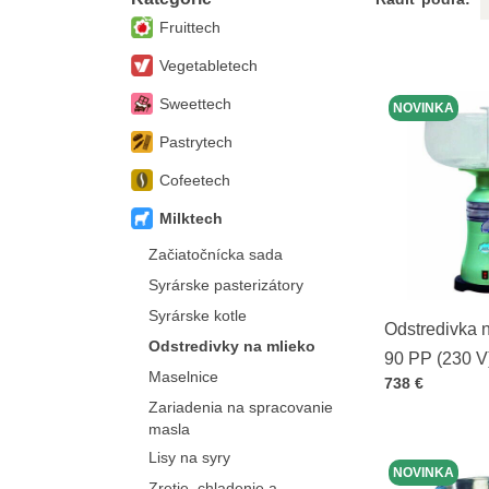
Fruittech
Vegetabletech
Sweettech
NOVINKA
Pastrytech
Cofeetech
Milktech
Začiatočnícka sada
Syrárske pasterizátory
Syrárske kotle
Odstredivka 
Odstredivky na mlieko
90 PP (230 V
Maselnice
Cena s DPH
738 €
Zariadenia na spracovanie
masla
Lisy na syry
NOVINKA
Zretie, chladenie a