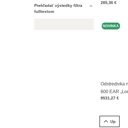
Cena s DPH
285,36 €
Prehľadať výsledky filtra
fulltextom
NOVINKA
Odstredivka 
600 EAR „Long
Cena s DPH
9531,27 €
Up