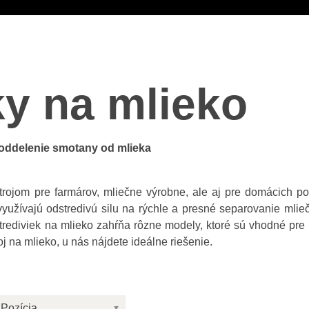
y na mlieko
e oddelenie smotany od mlieka
rojom pre farmárov, mliečne výrobne, ale aj pre domácich pou
využívajú odstredivú silu na rýchle a presné separovanie mli
trediviek na mlieko zahŕňa rôzne modely, ktoré sú vhodné pre 
 na mlieko, u nás nájdete ideálne riešenie.
Pozícia