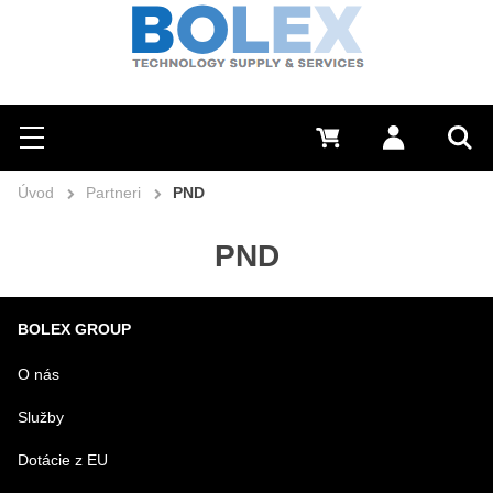
Hľadať
0 €
Prihlásiť sa
Menu
Vyh
Úvod
Partneri
PND
PND
BOLEX GROUP
O nás
Služby
Dotácie z EU